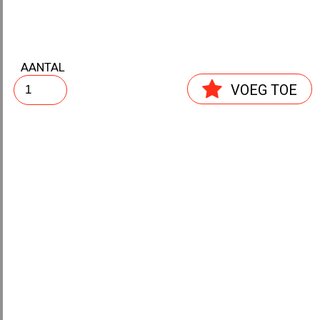
AANTAL
TRIPLEX MATRIJS ASTOR
VOEG TOE
STANSMES COMPLEET
ASTOR
STANSMES ASTOR
DRUKSCHIJF ASTOR