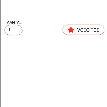
AANTAL
TRIPLEX MATRIJS ASTOR
VOEG TOE
STANSMES COMPLEET
ASTOR
STANSMES ASTOR
DRUKSCHIJF ASTOR