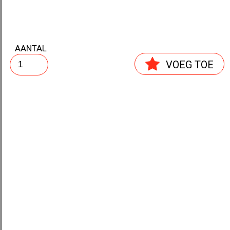
AANTAL
TRIPLEX MATRIJS ASTOR
VOEG TOE
STANSMES COMPLEET
ASTOR
STANSMES ASTOR
DRUKSCHIJF ASTOR