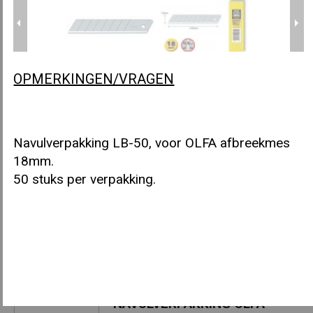
AFBREEKMES OLFA PL-1
OPMERKINGEN/VRAGEN
Navulverpakking LB-50, voor OLFA afbreekmes
AFBREEKMES OLFA PA-2
18mm.
50 stuks per verpakking.
NAVULVERPAKKING OLFA
AFBREEKMES 9MM
NAVULVERPAKKING OLFA