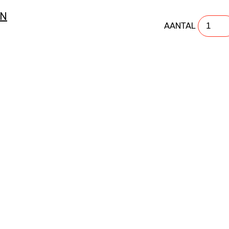
SPAANPLAATSCHROEVEN KRUISKOP POZIDRIVE C
EN
AANTAL
SPAANPLAATSCHROEVEN KRUISKOP POZIDRIVE 
SPAANPLAATSCHROEVEN KRUISKOP POZIDRIVE G