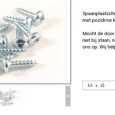
Spaanplaatschr
met pozidrive k
Mocht de door
niet bij staan,
ons op. Wij hel
SPAANPLAATSCHROEVEN MET ZESKANTEN KOP
 3,5    x    25